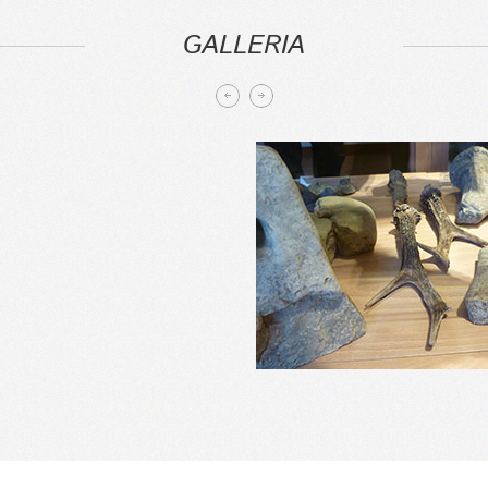
GALLERIA
prev
next