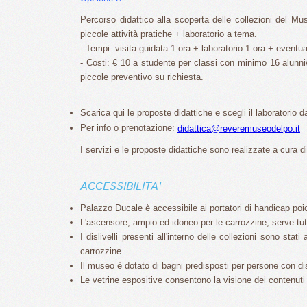
Percorso didattico alla scoperta delle collezioni del M
piccole attività pratiche + laboratorio a tema.
- Tempi: visita guidata 1 ora + laboratorio 1 ora + event
- Costi: € 10 a studente per classi con minimo 16 alunni/
piccole preventivo su richiesta.
Scarica qui le proposte didattiche e scegli il laboratorio
Per info o prenotazione:
didattica@reveremuseodelpo.it
I servizi e le proposte didattiche sono realizzate a cura d
ACCESSIBILITA'
Palazzo Ducale è accessibile ai portatori di handicap poi
L'ascensore, ampio ed idoneo per le carrozzine, serve tut
I dislivelli presenti all'interno delle collezioni sono stat
carrozzine
Il museo è dotato di bagni predisposti per persone con di
Le vetrine espositive consentono la visione dei contenuti