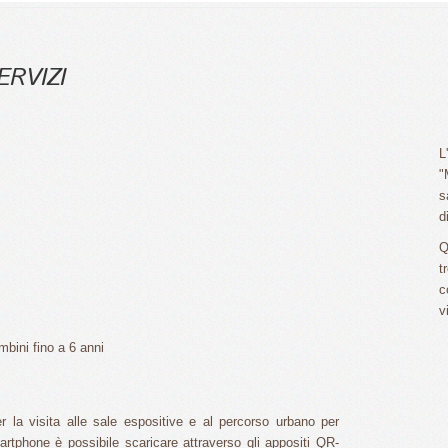
ERVIZI
L
"
s
d
Q
t
c
v
mbini fino a 6 anni
r la visita alle sale espositive e al percorso urbano per
rtphone è possibile scaricare attraverso gli appositi QR-