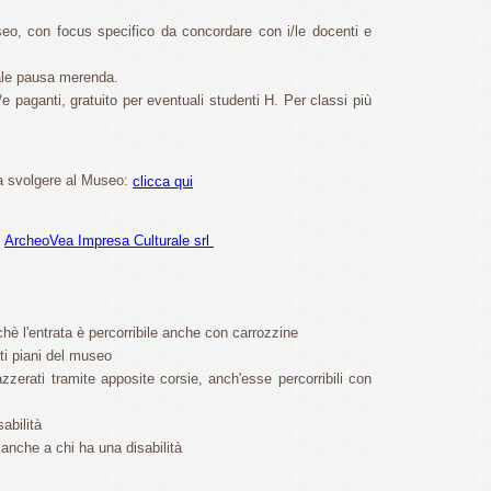
useo, con focus specifico da concordare con i/le docenti e
uale pausa merenda.
e paganti, gratuito per eventuali studenti H. Per classi più
 da svolgere al Museo:
clicca qui
i
ArcheoVea Impresa Culturale srl
chè l'entrata è percorribile anche con carrozzine
ti piani del museo
i azzerati tramite apposite corsie, anch'esse percorribili con
sabilità
 anche a chi ha una disabilità